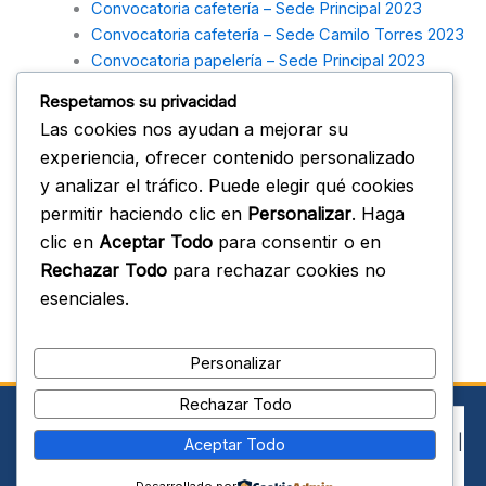
Convocatoria cafetería – Sede Principal 2023
Convocatoria cafetería – Sede Camilo Torres 2023
Convocatoria papelería – Sede Principal 2023
Respetamos su privacidad
Nueva convocatoria arriendo cafetería TAV 2023
Las cookies nos ayudan a mejorar su
Estudios previos
experiencia, ofrecer contenido personalizado
Invitación pública
y analizar el tráfico. Puede elegir qué cookies
permitir haciendo clic en
Personalizar
. Haga
Resultados de evaluación
Resultado evaluación – Cafetería Sede Principal
clic en
Aceptar Todo
para consentir o en
2023
Rechazar Todo
para rechazar cookies no
Resultado evaluación – Cafetería Sede Principal
esenciales.
2023 (segunda convocatoria)
Resultado evaluación – Cafetería Sede Camilo
Personalizar
Torres 2023
Rechazar Todo
Todos los derechos © 2026 IEMT Teodoro Aya Villaveces |
Aceptar Todo
Funciona gracias a
Tema Astra para WordPress